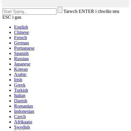
Tarwch ENTER i chwilio neu
ESC i gau
English
Chinese
French
German
Portuguese
Spanish
Russian
Japanese
Korean
Arabic
Irish
Greek
Turkish
Italian
Danish
Romanian
Indonesian
Czech
Afrikaans
Swedish