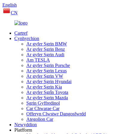
English
CN
Cartref
Cynhyrchion
Ar gyfer Sgrin BMW
Ar gyfer Sgrin Benz
Ar gyfer Sgrin Audi
Am TESLA
Ar gyfer Sgrin Porsche
Ar gyfer Sgrin Lexus
Ar gyfer Sgrin VW
Ar gyfer Sgrin Hyundai
Ar gyfer Sgrin Kia
Ar gyfer Sgrîn Toyota
Ar gyfer Sgrin Mazda
Sgrin Gyffredinol
Car Chwarae Car
Offeryn Clwstwr Dangosfwrdd
Ategolion Car
Newyddion
Platfform