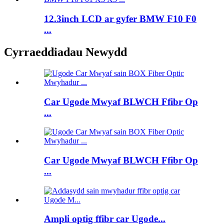
12.3inch LCD ar gyfer BMW F10 F0
...
Cyrraeddiadau Newydd
Car Ugode Mwyaf BLWCH Ffibr Op
...
Car Ugode Mwyaf BLWCH Ffibr Op
...
Ampli optig ffibr car Ugode...