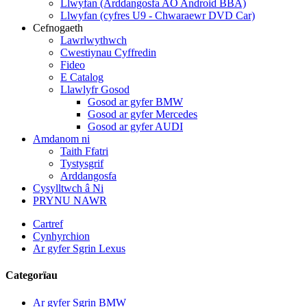
Llwyfan (Arddangosfa AO Android BBA)
Llwyfan (cyfres U9 - Chwaraewr DVD Car)
Cefnogaeth
Lawrlwythwch
Cwestiynau Cyffredin
Fideo
E Catalog
Llawlyfr Gosod
Gosod ar gyfer BMW
Gosod ar gyfer Mercedes
Gosod ar gyfer AUDI
Amdanom ni
Taith Ffatri
Tystysgrif
Arddangosfa
Cysylltwch â Ni
PRYNU NAWR
Cartref
Cynhyrchion
Ar gyfer Sgrin Lexus
Categorïau
Ar gyfer Sgrin BMW