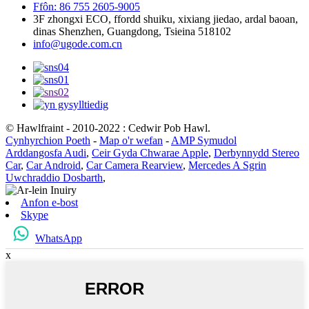
Ffôn: 86 755 2605-9005
3F zhongxi ECO, ffordd shuiku, xixiang jiedao, ardal baoan,
dinas Shenzhen, Guangdong, Tsieina 518102
info@ugode.com.cn
© Hawlfraint - 2010-2022 : Cedwir Pob Hawl.
Cynhyrchion Poeth
-
Map o'r wefan
-
AMP Symudol
Arddangosfa Audi
,
Ceir Gyda Chwarae Apple
,
Derbynnydd Stereo
Car
,
Car Android
,
Car Camera Rearview
,
Mercedes A Sgrin
Uwchraddio Dosbarth
,
Anfon e-bost
Skype
WhatsApp
x