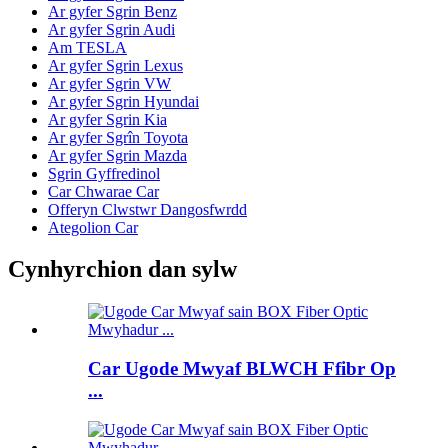
Ar gyfer Sgrin Benz
Ar gyfer Sgrin Audi
Am TESLA
Ar gyfer Sgrin Lexus
Ar gyfer Sgrin VW
Ar gyfer Sgrin Hyundai
Ar gyfer Sgrin Kia
Ar gyfer Sgrîn Toyota
Ar gyfer Sgrin Mazda
Sgrin Gyffredinol
Car Chwarae Car
Offeryn Clwstwr Dangosfwrdd
Ategolion Car
Cynhyrchion dan sylw
Car Ugode Mwyaf BLWCH Ffibr Op
...