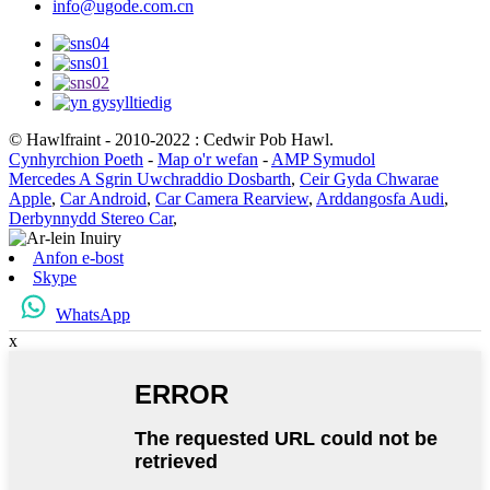
info@ugode.com.cn
© Hawlfraint - 2010-2022 : Cedwir Pob Hawl.
Cynhyrchion Poeth
-
Map o'r wefan
-
AMP Symudol
Mercedes A Sgrin Uwchraddio Dosbarth
,
Ceir Gyda Chwarae
Apple
,
Car Android
,
Car Camera Rearview
,
Arddangosfa Audi
,
Derbynnydd Stereo Car
,
Anfon e-bost
Skype
WhatsApp
x