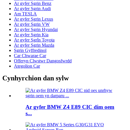
Ar gyfer Sgrin Benz
Ar gyfer Sgrin Audi
Am TESLA
Ar gyfer Sgrin Lexus
Ar gyfer Sgrin VW
Ar gyfer Sgrin Hyundai
Ar gyfer Sgrin Kia
Ar gyfer Sgrîn Toyota
Ar gyfer Sgrin Mazda
Sgrin Gyffredinol
Car Chwarae Car
Offeryn Clwstwr Dangosfwrdd
Ategolion Car
Cynhyrchion dan sylw
Ar gyfer BMW Z4 E89 CIC dim oem
s...