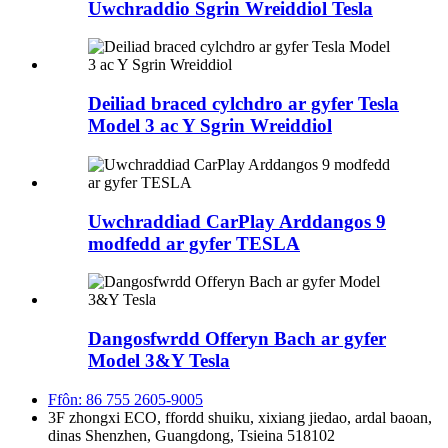
Uwchraddio Sgrin Wreiddiol Tesla
Deiliad braced cylchdro ar gyfer Tesla
Model 3 ac Y Sgrin Wreiddiol
Uwchraddiad CarPlay Arddangos 9
modfedd ar gyfer TESLA
Dangosfwrdd Offeryn Bach ar gyfer
Model 3&Y Tesla
Ffôn: 86 755 2605-9005
3F zhongxi ECO, ffordd shuiku, xixiang jiedao, ardal baoan,
dinas Shenzhen, Guangdong, Tsieina 518102