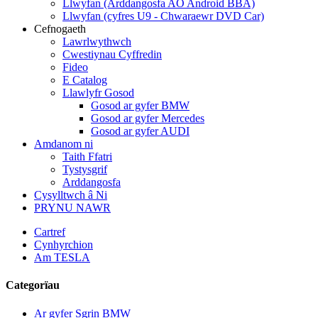
Llwyfan (Arddangosfa AO Android BBA)
Llwyfan (cyfres U9 - Chwaraewr DVD Car)
Cefnogaeth
Lawrlwythwch
Cwestiynau Cyffredin
Fideo
E Catalog
Llawlyfr Gosod
Gosod ar gyfer BMW
Gosod ar gyfer Mercedes
Gosod ar gyfer AUDI
Amdanom ni
Taith Ffatri
Tystysgrif
Arddangosfa
Cysylltwch â Ni
PRYNU NAWR
Cartref
Cynhyrchion
Am TESLA
Categorïau
Ar gyfer Sgrin BMW