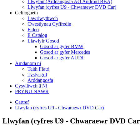
Llwyfan (Arddangosfa AO Android BBA)
Llwyfan (cyfres U9 - Chwaraewr DVD Car)
Cefnogaeth
Lawrlwythwch
Cwestiynau Cyffredin
Fideo
E Catalog
Llawlyfr Gosod
Gosod ar gyfer BMW
Gosod ar gyfer Mercedes
Gosod ar gyfer AUDI
Amdanom ni
Taith Ffatri
Tystysgrif
Arddangosfa
Cysylltwch â Ni
PRYNU NAWR
Cartref
Llwyfan (cyfres U9 - Chwaraewr DVD Car)
Llwyfan (cyfres U9 - Chwaraewr DVD Car