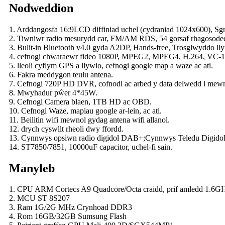
Nodweddion
1. Arddangosfa 16:9LCD diffiniad uchel (cydraniad 1024x600), Sgr
2. Tiwniwr radio mesurydd car, FM/AM RDS, 54 gorsaf rhagosode
3. Bulit-in Bluetooth v4.0 gyda A2DP, Hands-free, Trosglwyddo lly
4. cefnogi chwaraewr fideo 1080P, MPEG2, MPEG4, H.264, VC
5. lleoli cyflym GPS a llywio, cefnogi google map a waze ac ati.
6. Fakra meddygon teulu antena.
7. Cefnogi 720P HD DVR, cofnodi ac arbed y data delwedd i mewn
8. Mwyhadur pŵer 4*45W.
9. Cefnogi Camera blaen, 1TB HD ac OBD.
10. Cefnogi Waze, mapiau google ar-lein, ac ati.
11. Beilitin wifi mewnol gydag antena wifi allanol.
12. drych cyswllt rheoli dwy ffordd.
13. Cynnwys opsiwn radio digidol DAB+;Cynnwys Teledu Digidol 
14. ST7850/7851, 10000uF capacitor, uchel-fi sain.
Manyleb
1. CPU ARM Cortecs A9 Quadcore/Octa craidd, prif amledd 1.6
2. MCU ST 8S207
3. Ram 1G/2G MHz Crynhoad DDR3
4. Rom 16GB/32GB Sumsung Flash