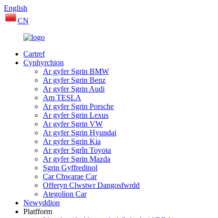
English
CN
Cartref
Cynhyrchion
Ar gyfer Sgrin BMW
Ar gyfer Sgrin Benz
Ar gyfer Sgrin Audi
Am TESLA
Ar gyfer Sgrin Porsche
Ar gyfer Sgrin Lexus
Ar gyfer Sgrin VW
Ar gyfer Sgrin Hyundai
Ar gyfer Sgrin Kia
Ar gyfer Sgrîn Toyota
Ar gyfer Sgrin Mazda
Sgrin Gyffredinol
Car Chwarae Car
Offeryn Clwstwr Dangosfwrdd
Ategolion Car
Newyddion
Platfform