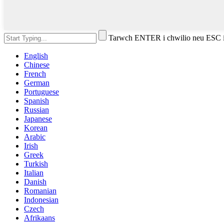
Tarwch ENTER i chwilio neu ESC 
English
Chinese
French
German
Portuguese
Spanish
Russian
Japanese
Korean
Arabic
Irish
Greek
Turkish
Italian
Danish
Romanian
Indonesian
Czech
Afrikaans