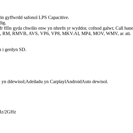
in gyffwrdd safonol LPS Capacitive.
dig.
fr ffôn gyda chwilio enw yn nhrefn yr wyddor, cofnod galwr, Call hane
-1, RM, RMVB, AVS, VP6, VP8, MKV.AI, MP4, MOV, WMV, ac ati.
 i gerdyn SD.
yn ddewisol;Adeiladu yn CarplaylAndroidAuto dewisol.
GHz/2GHz