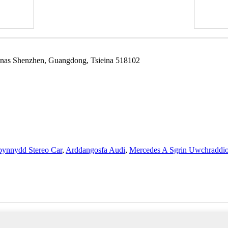
 dinas Shenzhen, Guangdong, Tsieina 518102
bynnydd Stereo Car
,
Arddangosfa Audi
,
Mercedes A Sgrin Uwchraddio