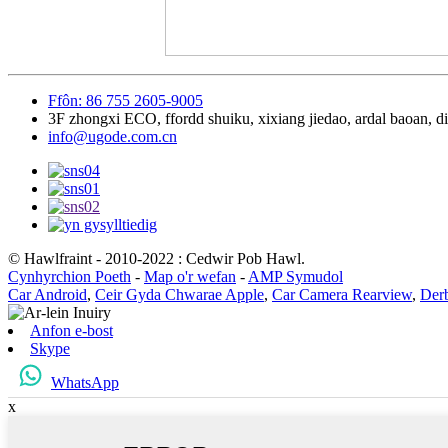
Ffôn: 86 755 2605-9005
3F zhongxi ECO, ffordd shuiku, xixiang jiedao, ardal baoan,
info@ugode.com.cn
© Hawlfraint - 2010-2022 : Cedwir Pob Hawl.
Cynhyrchion Poeth
-
Map o'r wefan
-
AMP Symudol
Car Android
,
Ceir Gyda Chwarae Apple
,
Car Camera Rearview
,
Der
Anfon e-bost
Skype
WhatsApp
x