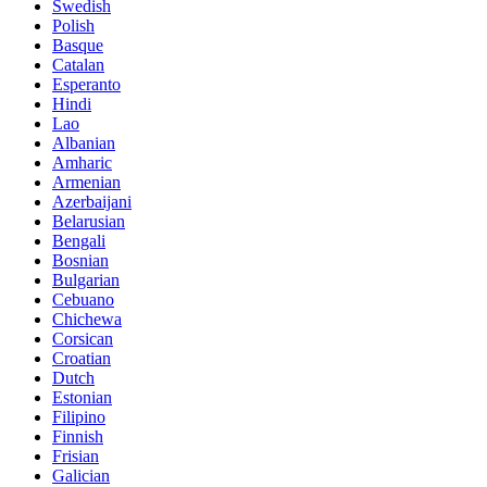
Swedish
Polish
Basque
Catalan
Esperanto
Hindi
Lao
Albanian
Amharic
Armenian
Azerbaijani
Belarusian
Bengali
Bosnian
Bulgarian
Cebuano
Chichewa
Corsican
Croatian
Dutch
Estonian
Filipino
Finnish
Frisian
Galician