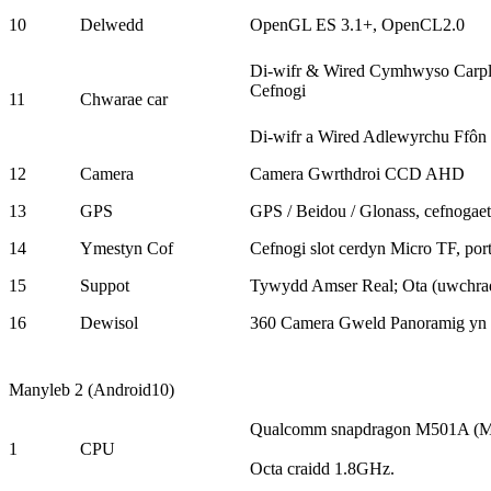
10
Delwedd
OpenGL ES 3.1+, OpenCL2.0
Di-wifr & Wired Cymhwyso Carpla
Cefnogi
11
Chwarae car
Di-wifr a Wired Adlewyrchu Ffôn
12
Camera
Camera Gwrthdroi CCD AHD
13
GPS
GPS / Beidou / Glonass, cefnogaet
14
Ymestyn Cof
Cefnogi slot cerdyn Micro TF, p
15
Suppot
Tywydd Amser Real; Ota (uwchradd
16
Dewisol
360 Camera Gweld Panoramig yn 
Manyleb 2 (Android10)
Qualcomm snapdragon M501A (M
1
CPU
Octa craidd 1.8GHz.