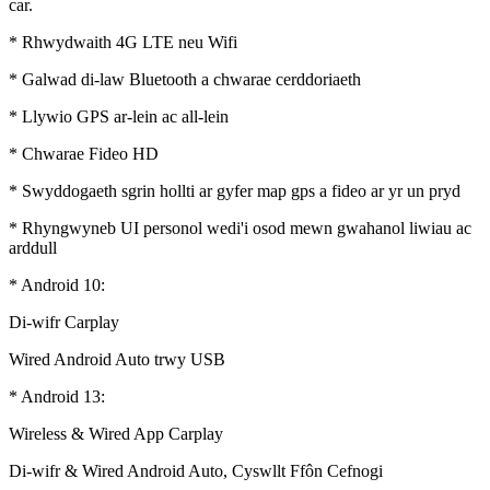
car.
* Rhwydwaith 4G LTE neu Wifi
* Galwad di-law Bluetooth a chwarae cerddoriaeth
* Llywio GPS ar-lein ac all-lein
* Chwarae Fideo HD
* Swyddogaeth sgrin hollti ar gyfer map gps a fideo ar yr un pryd
* Rhyngwyneb UI personol wedi'i osod mewn gwahanol liwiau ac
arddull
* Android 10:
Di-wifr Carplay
Wired Android Auto trwy USB
* Android 13:
Wireless & Wired App Carplay
Di-wifr & Wired Android Auto, Cyswllt Ffôn Cefnogi