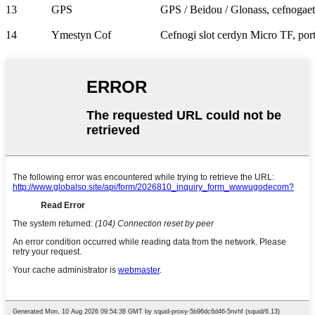
13
GPS
GPS / Beidou / Glonass, cefnogaet
14
Ymestyn Cof
Cefnogi slot cerdyn Micro TF, p