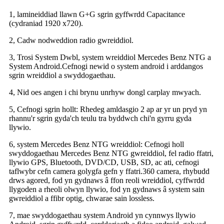
1, lamineiddiad llawn G+G sgrin gyffwrdd Capacitance
(cydraniad 1920 x720).
2, Cadw nodweddion radio gwreiddiol.
3, Trosi System Dwbl, system wreiddiol Mercedes Benz NTG a
System Android.Cefnogi newid o system android i arddangos
sgrin wreiddiol a swyddogaethau.
4, Nid oes angen i chi brynu unrhyw dongl carplay mwyach.
5, Cefnogi sgrin hollt: Rhedeg amldasgio 2 ap ar yr un pryd yn
rhannu'r sgrin gyda'ch teulu tra byddwch chi'n gyrru gyda
llywio.
6, system Mercedes Benz NTG wreiddiol: Cefnogi holl
swyddogaethau Mercedes Benz NTG gwreiddiol, fel radio ffatri,
llywio GPS, Bluetooth, DVD/CD, USB, SD, ac ati, cefnogi
taflwybr cefn camera golygfa gefn y ffatri.360 camera, rhybudd
drws agored, fod yn gydnaws â ffon reoli wreiddiol, cyffwrdd
llygoden a rheoli olwyn llywio, fod yn gydnaws â system sain
gwreiddiol a ffibr optig, chwarae sain lossless.
7, mae swyddogaethau system Android yn cynnwys llywio