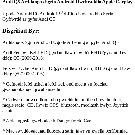
Audi Q5 Arddangos Sgrin Android Uwchraddio Apple Carplay
Ugode Android10 /Android13 Ôl-ffitio Uwchraddio Sgrin
Gyffwrdd ar gyfer Audi Q5
Disgrifiad Byr:
Arddangos Sgrin Android Ugode Arbennig ar gyfer Audi Q5
Audi Fersiwn isel LHD (gyriant llaw chwith) |RHD (gyriant llaw
dde): Q5 (2009-2016)
Fersiwn Uchel Audi LHD (gyriant llaw chwith)|RHD (gyriant llaw
dde): Q5 (2009-2016)
* Cefnogir lefel uchel a lefel isel, ond maent yn fodelau
gwahanol.angen gwahaniaethu
* Cadwch nodweddion radio gwreiddiol ar ôl eu huwchraddio,
megis radio, CD, llywio GPS, bluetooth, rheolaeth bwlyn Joystick,
ac ati.
* Arddangosfa gwybodaeth Dangosfwrdd Car.
* Mae swyddogaethau lluosog a sgrin fawr yn gwella perfformiad