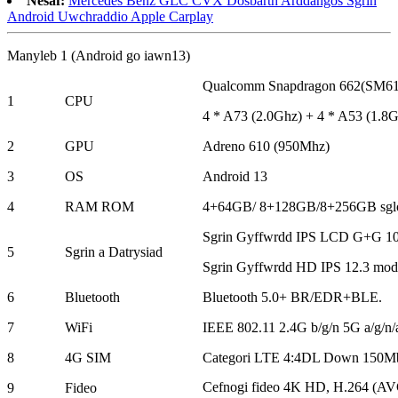
Nesaf:
Mercedes Benz GLC CVX Dosbarth Arddangos Sgrin
Android Uwchraddio Apple Carplay
Manyleb 1 (Android go iawn13)
Qualcomm Snapdragon 662(SM611
1
CPU
4 * A73 (2.0Ghz) + 4 * A53 (1.8
2
GPU
Adreno 610 (950Mhz)
3
OS
Android 13
4
RAM ROM
4+64GB/ 8+128GB/8+256GB s
Sgrin Gyffwrdd IPS LCD G+G 10
5
Sgrin a Datrysiad
Sgrin Gyffwrdd HD IPS 12.3 mo
6
Bluetooth
Bluetooth 5.0+ BR/EDR+BLE.
7
WiFi
IEEE 802.11 2.4G b/g/n 5G a/g/n/
8
4G SIM
Categori LTE 4
:
4DL Down 150Mb
Cefnogi fideo 4K HD, H.264 (AV
9
Fideo