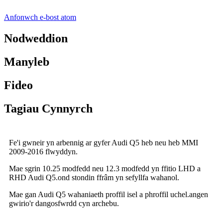
Anfonwch e-bost atom
Nodweddion
Manyleb
Fideo
Tagiau Cynnyrch
Fe'i gwneir yn arbennig ar gyfer Audi Q5 heb neu heb MMI
2009-2016 flwyddyn.
Mae sgrin 10.25 modfedd neu 12.3 modfedd yn ffitio LHD a
RHD Audi Q5.ond stondin ffrâm yn sefyllfa wahanol.
Mae gan Audi Q5 wahaniaeth proffil isel a phroffil uchel.angen
gwirio'r dangosfwrdd cyn archebu.