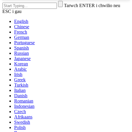
Tarwch ENTER i chwilio neu
ESC i gau
English
Chinese
French
German
Portuguese
Spanish
Russian
Japanese
Korean
Arabic
Irish
Greek
Turkish
Italian
Danish
Romanian
Indonesian
Czech
Afrikaans
Swedish
Polish