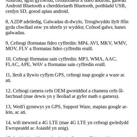
Android, sgrin gyffwrdd, cerddoriaeth a fideo android, galwad
Android Bluetooth a cherddoriaeth Bluetooth, porthladd USB,
cerdyn SD, gosod apiau android.
8, A2DP adeiledig, Galwadau di-dwylo, Trosglwyddo llyfr ffôn
gyda chwiliad enw yn nhrefn yr wyddor, Cofnod galwr, hanes
galwadau.
9, Cefnogi fformatau fideo cyffredin: MP4, AVI, MKV, WMV,
MOV, FLV a fformatau fideo cyffredin eraill.
10, Cefnogi fformatau sain cyffredin: MP3, WMA, AAC,
FLAC, APE, WAV a fformatau sain cyffredin eraill.
11, lleoli a llywio cyflym GPS, cefnogi map google a waze ac
ati.
12, Cefnogi camera cefn OEM gwreiddiol a chamera cefn ôl-
farchnad (mae dewis yn y lleoliad ar gyfer math o gamera).
13, Wedi'i gynnwys yn GPS, Support Waze, mapiau google ar-
lein, ac ati.
14, wifi mewnol a 4G LTE (mae 4G LTE yn cefnogi gwledydd
Ewropeaidd ac Asiaidd yn unig).