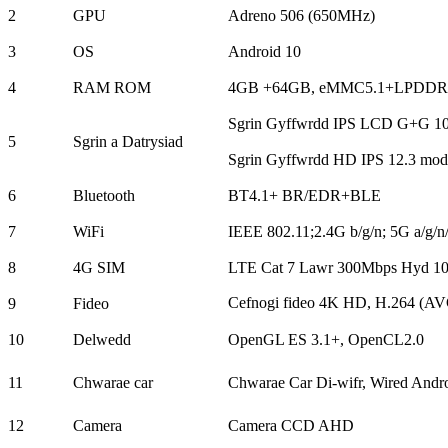
2
GPU
Adreno 506 (650MHz)
3
OS
Android 10
4
RAM ROM
4GB +64GB, eMMC5.1+LPDDR
Sgrin Gyffwrdd IPS LCD G+G 10
5
Sgrin a Datrysiad
Sgrin Gyffwrdd HD IPS 12.3 mo
6
Bluetooth
BT4.1+ BR/EDR+BLE
7
WiFi
IEEE 802.11;2.4G b/g/n; 5G a/g/n
8
4G SIM
LTE Cat 7 Lawr 300Mbps Hyd 1
Cefnogi fideo 4K HD, H.264 (AV
9
Fideo
10
Delwedd
OpenGL ES 3.1+, OpenCL2.0
11
Chwarae car
Chwarae Car Di-wifr, Wired Andr
12
Camera
Camera CCD AHD