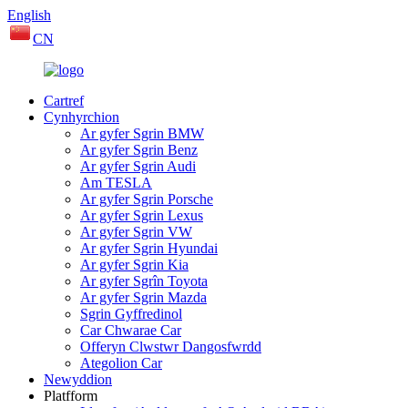
English
CN
Cartref
Cynhyrchion
Ar gyfer Sgrin BMW
Ar gyfer Sgrin Benz
Ar gyfer Sgrin Audi
Am TESLA
Ar gyfer Sgrin Porsche
Ar gyfer Sgrin Lexus
Ar gyfer Sgrin VW
Ar gyfer Sgrin Hyundai
Ar gyfer Sgrin Kia
Ar gyfer Sgrîn Toyota
Ar gyfer Sgrin Mazda
Sgrin Gyffredinol
Car Chwarae Car
Offeryn Clwstwr Dangosfwrdd
Ategolion Car
Newyddion
Platfform