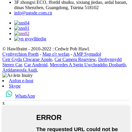
3F zhongxi ECO, ffordd shuiku, xixiang jiedao, ardal baoan,
dinas Shenzhen, Guangdong, Tsieina 518102
info@ugode.com.cn
© Hawlfraint - 2010-2022 : Cedwir Pob Hawl.
Cynhyrchion Poeth
-
Map o'r wefan
-
AMP Symudol
Ceir Gyda Chwarae Apple
,
Car Camera Rearview
,
Derbynnydd
Stereo Car
,
Car Android
,
Mercedes A Sgrin Uwchraddio Dosbarth
,
Arddangosfa Audi
,
Anfon e-bost
Skype
WhatsApp
x