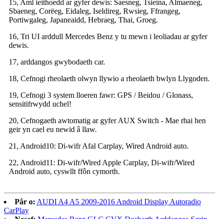
15, Aml ieithoedd ar gyfer dewis: Saesneg, Tsieina, Almaeneg,
Sbaeneg, Corëeg, Eidaleg, Iseldireg, Rwsieg, Ffrangeg,
Portiwgaleg, Japaneaidd, Hebraeg, Thai, Groeg.
16, Tri UI arddull Mercedes Benz y tu mewn i leoliadau ar gyfer
dewis.
17, arddangos gwybodaeth car.
18, Cefnogi rheolaeth olwyn llywio a rheolaeth bwlyn Llygoden.
19, Cefnogi 3 system lloeren fawr: GPS / Beidou / Glonass,
sensitifrwydd uchel!
20, Cefnogaeth awtomatig ar gyfer AUX Switch - Mae rhai hen
geir yn cael eu newid â llaw.
21, Android10: Di-wifr Afal Carplay, Wired Android auto.
22, Android11: Di-wifr/Wired Apple Carplay, Di-wifr/Wired
Android auto, cyswllt ffôn cymorth.
Pâr o:
AUDI A4 A5 2009-2016 Android Display Autoradio
CarPlay