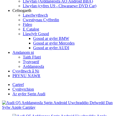
Llwyfan (Arddangosfa AO Android BBA)
Llwyfan (cyfres U9 - Chwaraewr DVD Car)
Cefnogaeth
Lawrlwythwch
Cwestiynau Cyffredin
Fideo
E Catalog
Llawlyfr Gosod
Gosod ar gyfer BMW
Gosod ar gyfer Mercedes
Gosod ar gyfer AUDI
Amdanom ni
Taith Ffatri
Tystysgrif
Arddangosfa
Cysylltwch â Ni
PRYNU NAWR
Cartref
Cynhyrchion
Ar gyfer Sgrin Audi